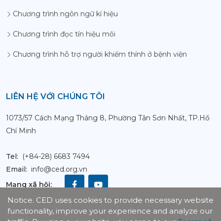
Chương trình ngôn ngữ kí hiệu
Chương trình đọc tín hiệu môi
Chương trình hỗ trợ người khiếm thính ở bệnh viện
LIÊN HỆ VỚI CHÚNG TÔI
1073/57 Cách Mạng Tháng 8, Phường Tân Sơn Nhất, TP.Hồ
Chí Minh
Tel:
(+84-28) 6683 7494
Email:
info@ced.org.vn
Mạng xã hội
:
Notice. CED uses cookies to provide necessary website
Lượt
functionality, improve your experience and analyze our
truy
cập